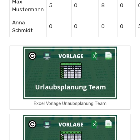
Max
5
0
8
0
Mustermann
Anna
0
0
0
0
Schmidt
Excel Vorlage Urlaubsplanung Team