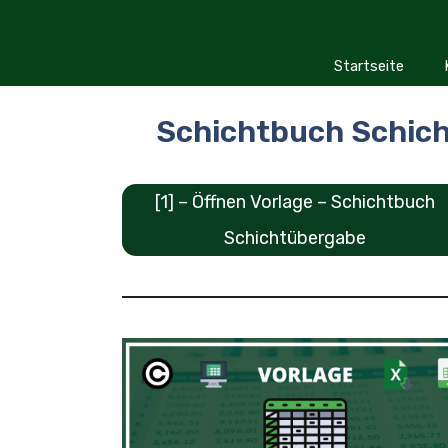
Zum
Inhalt
springen
Startseite
Schichtbuch Schich
[1] – Öffnen Vorlage – Schichtbuch
Schichtübergabe