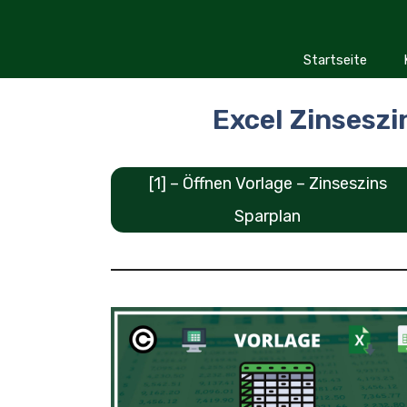
Zum
Inhalt
springen
Startseite
Excel Zinseszi
[1] – Öffnen Vorlage – Zinseszins
Sparplan